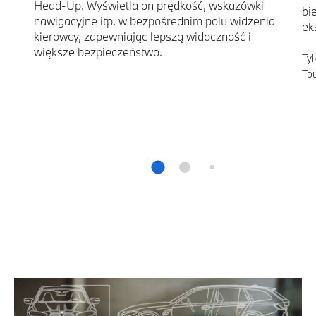
Head-Up. Wyświetla on prędkość, wskazówki
bi
nawigacyjne itp. w bezpośrednim polu widzenia
ek
kierowcy, zapewniając lepszą widoczność i
większe bezpieczeństwo.
Ty
Tou