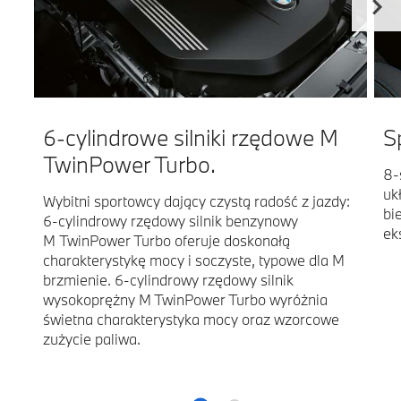
6-cylindrowe silniki rzędowe M
S
TwinPower Turbo.
8-
uk
Wybitni sportowcy dający czystą radość z jazdy:
bi
6-cylindrowy rzędowy silnik benzynowy
ek
M TwinPower Turbo oferuje doskonałą
charakterystykę mocy i soczyste, typowe dla M
brzmienie. 6-cylindrowy rzędowy silnik
wysokoprężny M TwinPower Turbo wyróżnia
świetna charakterystyka mocy oraz wzorcowe
zużycie paliwa.