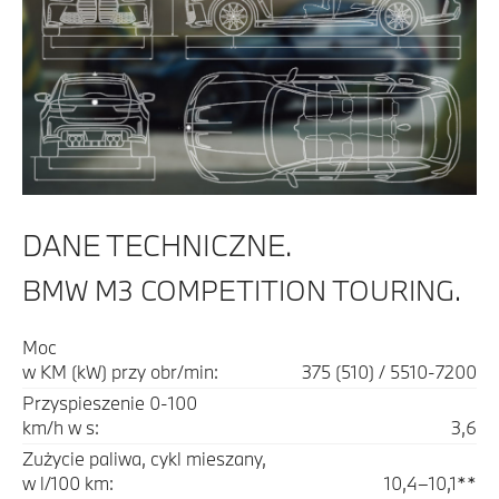
DANE TECHNICZNE.
BMW M3 COMPETITION TOURING.
Moc
w KM (kW) przy obr/min:
375 (510) / 5510-7200
Przyspieszenie 0-100
km/h w s:
3,6
Zużycie paliwa, cykl mieszany,
w l/100 km:
10,4–10,1**