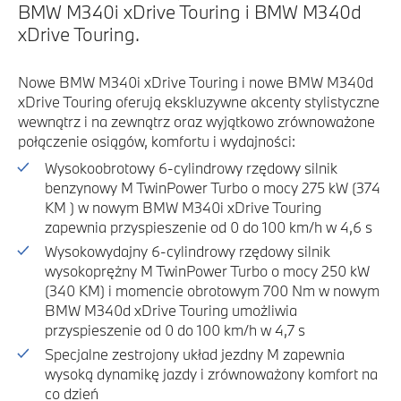
BMW M340i xDrive Touring i BMW M340d
xDrive Touring.
Nowe BMW M340i xDrive Touring i nowe BMW M340d
xDrive Touring oferują ekskluzywne akcenty stylistyczne
wewnątrz i na zewnątrz oraz wyjątkowo zrównoważone
połączenie osiągów, komfortu i wydajności:
Wysokoobrotowy 6-cylindrowy rzędowy silnik
benzynowy M TwinPower Turbo o mocy 275 kW (374
KM ) w nowym BMW M340i xDrive Touring
zapewnia przyspieszenie od 0 do 100 km/h w 4,6 s
Wysokowydajny 6-cylindrowy rzędowy silnik
wysokoprężny M TwinPower Turbo o mocy 250 kW
(340 KM) i momencie obrotowym 700 Nm w nowym
BMW M340d xDrive Touring umożliwia
przyspieszenie od 0 do 100 km/h w 4,7 s
Specjalne zestrojony układ jezdny M zapewnia
wysoką dynamikę jazdy i zrównoważony komfort na
co dzień