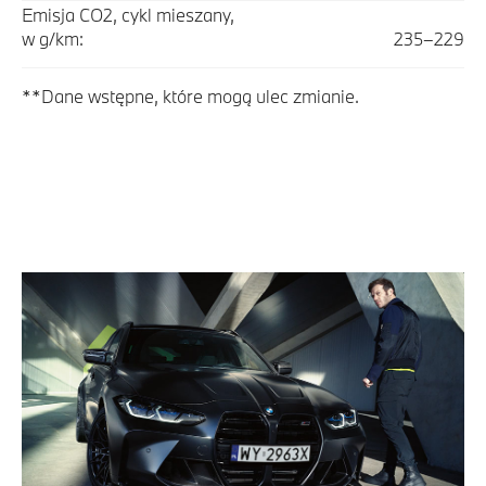
Emisja CO2, cykl mieszany,
w g/km:
235–229
**Dane wstępne, które mogą ulec zmianie.