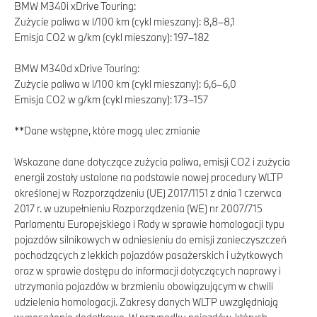
BMW M340i xDrive Touring:
Zużycie paliwa w l/100 km (cykl mieszany): 8,8–8,1
Emisja CO2 w g/km (cykl mieszany): 197–182
BMW M340d xDrive Touring:
Zużycie paliwa w l/100 km (cykl mieszany): 6,6–6,0
Emisja CO2 w g/km (cykl mieszany): 173–157
**Dane wstępne, które mogą ulec zmianie
Wskazane dane dotyczące zużycia paliwa, emisji CO2 i zużycia
energii zostały ustalone na podstawie nowej procedury WLTP
określonej w Rozporządzeniu (UE) 2017/1151 z dnia 1 czerwca
2017 r. w uzupełnieniu Rozporządzenia (WE) nr 2007/715
Parlamentu Europejskiego i Rady w sprawie homologacji typu
pojazdów silnikowych w odniesieniu do emisji zanieczyszczeń
pochodzących z lekkich pojazdów pasażerskich i użytkowych
oraz w sprawie dostępu do informacji dotyczących naprawy i
utrzymania pojazdów w brzmieniu obowiązującym w chwili
udzielenia homologacji. Zakresy danych WLTP uwzględniają