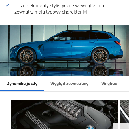
Liczne elementy stylistyczne wewnątrz i na
zewnątrz mają typowy charakter M
Dynamika jazdy
Wygląd zewnetrzny
Wnętrze