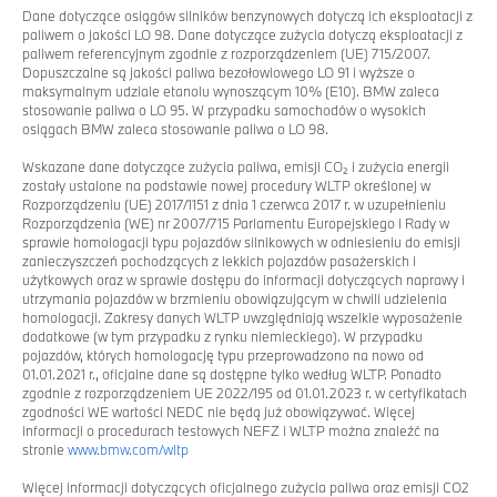
Dane dotyczące osiągów silników benzynowych dotyczą ich eksploatacji z
paliwem o jakości LO 98. Dane dotyczące zużycia dotyczą eksploatacji z
paliwem referencyjnym zgodnie z rozporządzeniem (UE) 715/2007.
Dopuszczalne są jakości paliwa bezołowiowego LO 91 i wyższe o
maksymalnym udziale etanolu wynoszącym 10% (E10). BMW zaleca
stosowanie paliwa o LO 95. W przypadku samochodów o wysokich
osiągach BMW zaleca stosowanie paliwa o LO 98.
Wskazane dane dotyczące zużycia paliwa, emisji CO₂ i zużycia energii
zostały ustalone na podstawie nowej procedury WLTP określonej w
Rozporządzeniu (UE) 2017/1151 z dnia 1 czerwca 2017 r. w uzupełnieniu
Rozporządzenia (WE) nr 2007/715 Parlamentu Europejskiego i Rady w
sprawie homologacji typu pojazdów silnikowych w odniesieniu do emisji
zanieczyszczeń pochodzących z lekkich pojazdów pasażerskich i
użytkowych oraz w sprawie dostępu do informacji dotyczących naprawy i
utrzymania pojazdów w brzmieniu obowiązującym w chwili udzielenia
homologacji. Zakresy danych WLTP uwzględniają wszelkie wyposażenie
dodatkowe (w tym przypadku z rynku niemieckiego). W przypadku
pojazdów, których homologację typu przeprowadzono na nowo od
01.01.2021 r., oficjalne dane są dostępne tylko według WLTP. Ponadto
zgodnie z rozporządzeniem UE 2022/195 od 01.01.2023 r. w certyfikatach
zgodności WE wartości NEDC nie będą już obowiązywać. Więcej
informacji o procedurach testowych NEFZ i WLTP można znaleźć na
stronie
www.bmw.com/wltp
Więcej informacji dotyczących oficjalnego zużycia paliwa oraz emisji CO2