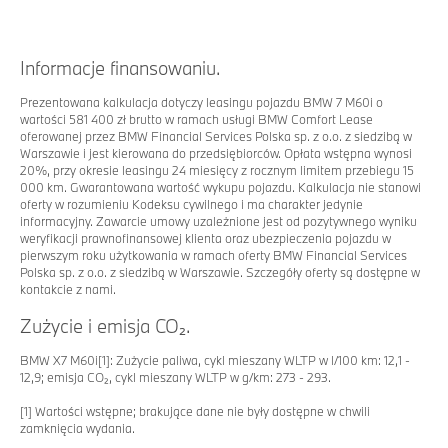
Informacje finansowaniu.
Prezentowana kalkulacja dotyczy leasingu pojazdu BMW 7 M60i o
wartości 581 400 zł brutto w ramach usługi BMW Comfort Lease
oferowanej przez BMW Financial Services Polska sp. z o.o. z siedzibą w
Warszawie i jest kierowana do przedsiębiorców. Opłata wstępna wynosi
20%, przy okresie leasingu 24 miesięcy z rocznym limitem przebiegu 15
000 km. Gwarantowana wartość wykupu pojazdu. Kalkulacja nie stanowi
oferty w rozumieniu Kodeksu cywilnego i ma charakter jedynie
informacyjny. Zawarcie umowy uzależnione jest od pozytywnego wyniku
weryfikacji prawnofinansowej klienta oraz ubezpieczenia pojazdu w
pierwszym roku użytkowania w ramach oferty BMW Financial Services
Polska sp. z o.o. z siedzibą w Warszawie. Szczegóły oferty są dostępne w
kontakcie z nami.
Zużycie i emisja CO₂.
BMW X7 M60i[1]: Zużycie paliwa, cykl mieszany WLTP w l/100 km: 12,1 -
12,9; emisja CO₂, cykl mieszany WLTP w g/km: 273 - 293.
[1] Wartości wstępne; brakujące dane nie były dostępne w chwili
zamknięcia wydania.