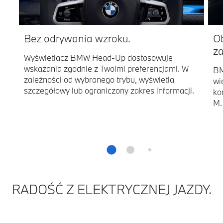
Bez odrywania wzroku.
Ob
z
Wyświetlacz BMW Head-Up dostosowuje
wskazania zgodnie z Twoimi preferencjami. W
BM
zależności od wybranego trybu, wyświetla
wi
szczegółowy lub ograniczony zakres informacji.
ko
M.
RADOŚĆ Z ELEKTRYCZNEJ JAZDY.