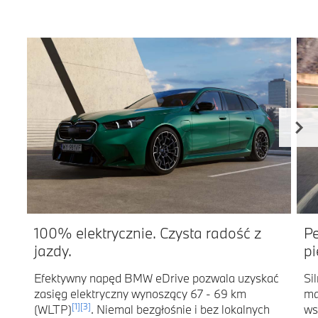
100% elektrycznie. Czysta radość z
P
jazdy.
pi
Efektywny napęd BMW eDrive pozwala uzyskać
Si
zasięg elektryczny wynoszący 67 - 69 km
ma
[1]
[3]
(WLTP)
. Niemal bezgłośnie i bez lokalnych
ws