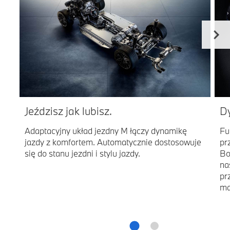
Jeździsz jak lubisz.
D
Adaptacyjny układ jezdny M łączy dynamikę
Fu
jazdy z komfortem. Automatycznie dostosowuje
pr
się do stanu jezdni i stylu jazdy.
Bo
na
pr
ma