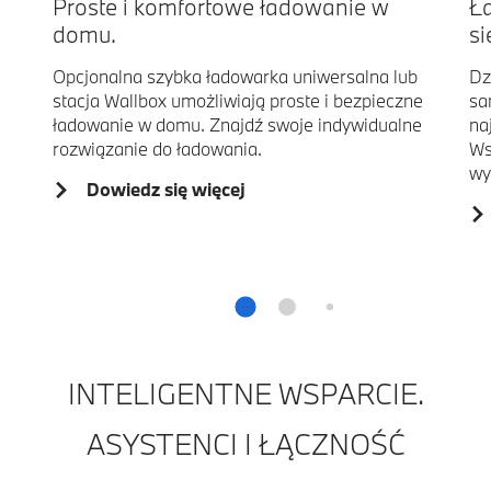
Proste i komfortowe ładowanie w
Ła
domu.
si
Opcjonalna szybka ładowarka uniwersalna lub
Dz
stacja Wallbox umożliwiają proste i bezpieczne
sa
ładowanie w domu. Znajdź swoje indywidualne
na
rozwiązanie do ładowania.
Ws
wy
Dowiedz się więcej
INTELIGENTNE WSPARCIE.
ASYSTENCI I ŁĄCZNOŚĆ