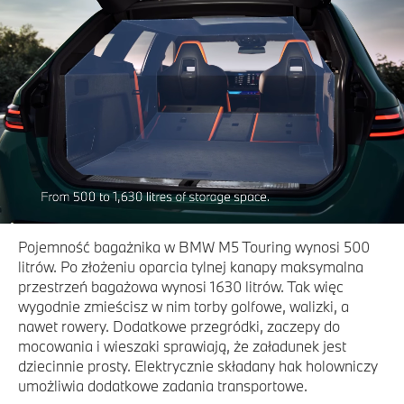
Pojemność bagażnika w BMW M5 Touring wynosi 500
litrów. Po złożeniu oparcia tylnej kanapy maksymalna
przestrzeń bagażowa wynosi 1630 litrów. Tak więc
wygodnie zmieścisz w nim torby golfowe, walizki, a
nawet rowery. Dodatkowe przegródki, zaczepy do
mocowania i wieszaki sprawiają, że załadunek jest
dziecinnie prosty. Elektrycznie składany hak holowniczy
umożliwia dodatkowe zadania transportowe.