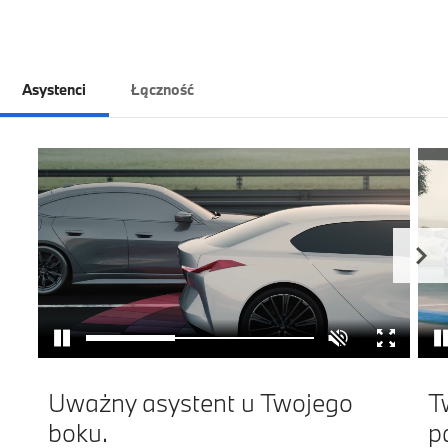
Asystenci
Łączność
Uważny asystent u Twojego
T
boku.
p