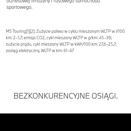
biznesowej limuzyny i rasowego samochodu
sportowego.
M5 Touring[1][2]: Zużycie paliwa w cyklu mieszanym WLTP w l/100
km: 2–1,7; emisja CO2, cykl mieszany WLTP w g/km: 45–39;
zużycie prądu, cykl mieszany WLTP w kWh/100 km: 27,6–25,7;
zasięg elektryczny, WLTP w km: 61–67
BEZKONKURENCYJNE OSIĄGI.