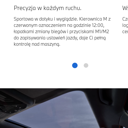
Precyzja w każdym ruchu.
Ws
Sportowa w dotyku i wyglądzie. Kierownica M z
Cz
czerwonym oznaczeniem na godzinie 12:00,
lo
łopatkami zmiany biegów i przyciskami M1/M2
ce
do zapisywania ustawień jazdy, daje Ci pełną
kontrolę nad maszyną.