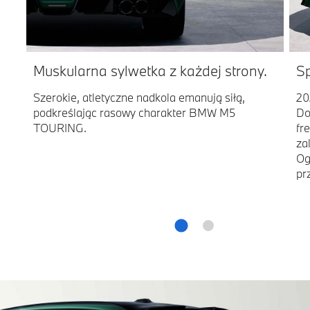
Muskularna sylwetka z każdej strony.
Sp
Szerokie, atletyczne nadkola emanują siłą,
20
podkreślając rasowy charakter BMW M5
Do
TOURING.
fr
za
Og
pr